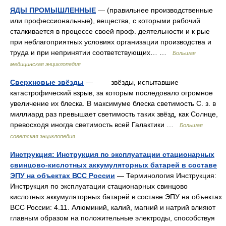
ЯДЫ ПРОМЫШЛЕННЫЕ
— (правильнее производственные
или профессиональные), вещества, с которыми рабочий
сталкивается в процессе своей проф. деятельности и к рые
при неблагоприятных условиях организации производства и
труда и при непринятии соответствующих… …
Большая
медицинская энциклопедия
Сверхновые звёзды
— звёзды, испытавшие
катастрофический взрыв, за которым последовало огромное
увеличение их блеска. В максимуме блеска светимость С. з. в
миллиард раз превышает светимость таких звёзд, как Солнце,
превосходя иногда светимость всей Галактики …
Большая
советская энциклопедия
Инструкция: Инструкция по эксплуатации стационарных
свинцово-кислотных аккумуляторных батарей в составе
ЭПУ на объектах ВСС России
— Терминология Инструкция:
Инструкция по эксплуатации стационарных свинцово
кислотных аккумуляторных батарей в составе ЭПУ на объектах
ВСС России: 4.11. Алюминий, калий, магний и натрий влияют
главным образом на положительные электроды, способствуя