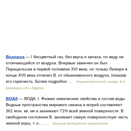
Водород
— I бесцветный газ, без вкуса и запаха, по виду не
отличающийся от воздуха. Впервые замечен он был
Парацельсом в первой половине XVI века; но только Лемери в
конце XVII века отличил В. от обыкновенного воздуха, показав
его горючесть. Более подробно …
Энциклопедический словарь Ф.А.
Брокгауза и И.А. Ефрона
ВОДА
— ВОДА. I. Физико химические свойства и состав воды.
Водные пространства мирового океана и морей составляют
361 млн. кв. км и занимают 71% всей земной поверхности. В
свободном состоянии В. занимает самую поверхностную часть
земной коры, т. н.… …
Большая медицинская энциклопедия